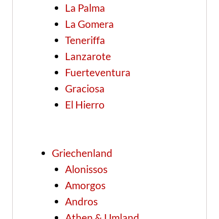
La Palma
La Gomera
Teneriffa
Lanzarote
Fuerteventura
Graciosa
El Hierro
Griechenland
Alonissos
Amorgos
Andros
Athen & Umland