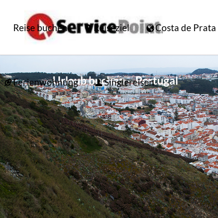
Reise buchen
Reiseziel
Costa de Prata
Urlaub buchen – Portugal
Ferienwohnung
Singlereisen