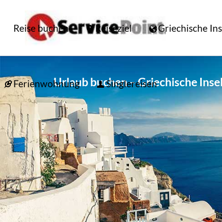
Reise buchen
Reiseziel
Griechische In
Urlaub buchen – Griechische Inse
Ferienwohnung
Singlereisen