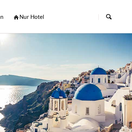
[nbsp]
en
Nur Hotel