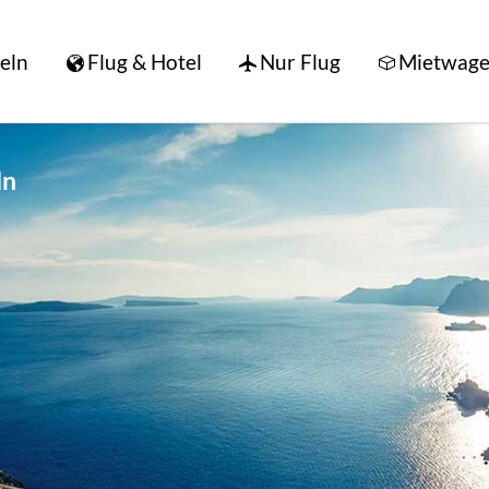
seln
Flug & Hotel
Nur Flug
Mietwag
ln