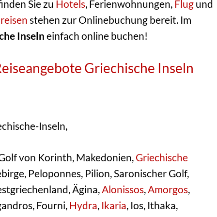
finden Sie zu
Hotels
, Ferienwohnungen,
Flug
und
reisen
stehen zur Onlinebuchung bereit. Im
che Inseln
einfach online buchen!
 Reiseangebote Griechische Inseln
echische-Inseln,
, Golf von Korinth, Makedonien,
Griechische
birge, Peloponnes, Pilion, Saronischer Golf,
estgriechenland, Ägina,
Alonissos
,
Amorgos
,
gandros, Fourni,
Hydra
,
Ikaria
, Ios, Ithaka,