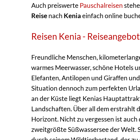
Auch preiswerte
Pauschalreisen
stehe
Reise
nach
Kenia
einfach online buch
Reisen Kenia - Reiseangebot
Freundliche Menschen, kilometerlange
warmes Meerwasser, schöne Hotels un
Elefanten, Antilopen und Giraffen und
Situation dennoch zum perfekten Ur
an der Küste liegt Kenias Hauptattrakt
Landschaften. Über all dem erstrahlt d
Horizont. Nicht zu vergessen ist auch
zweitgrößte Süßwassersee der Welt. Saf
durch seinem Wildtierbestand, der zu 