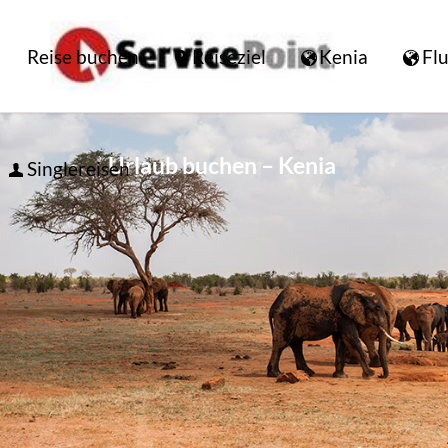
Reise buchen
Reiseziel
Kenia
Flu
Urlaub buchen – Kenia
Singlereisen