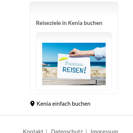
Reiseziele in Kenia buchen
Kenia einfach buchen
Navigation
Kontakt
Datenschutz
Impressum