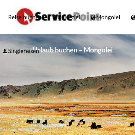
Reise buchen
Reiseziel
Mongolei
Urlaub buchen – Mongolei
Singlereisen