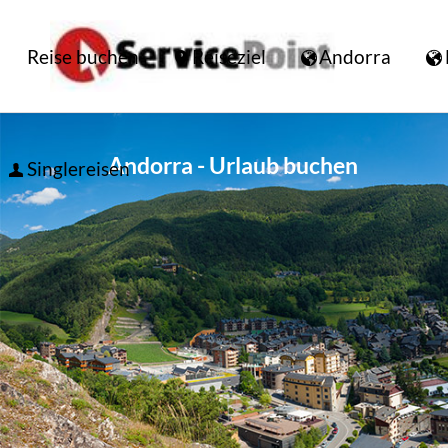
Reise buchen
Reiseziel
Andorra
Andorra - Urlaub buchen
Singlereisen