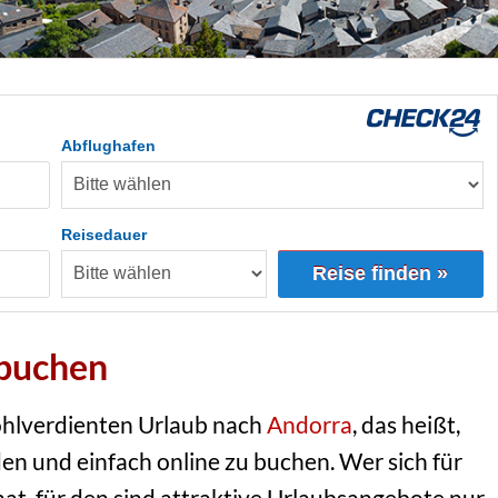
Abflughafen
Reisedauer
Reise finden »
 buchen
ohlverdienten Urlaub nach
Andorra
, das heißt,
den und einfach online zu buchen. Wer sich für
at, für den sind attraktive Urlaubsangebote nur