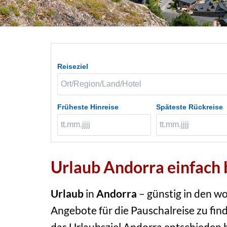
Reiseziel
Früheste Hinreise
Späteste Rückreise
Urlaub Andorra einfach
Urlaub
in
Andorra
– günstig in den w
Angebote für die Pauschalreise zu fin
das Urlaubsziel Andorra entschieden h