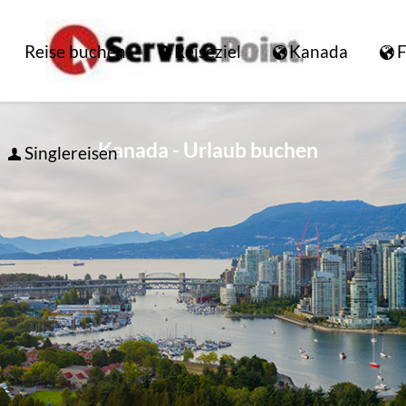
Reise buchen
Reiseziel
Kanada
F
Kanada - Urlaub buchen
Singlereisen