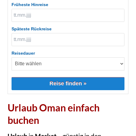
Früheste Hinreise
Späteste Rückreise
Reisedauer
Reise finden »
Urlaub Oman einfach
buchen
Urlaub
in
Maskat
– günstig in den