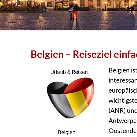
Belgien – Reiseziel einf
Belgien is
interessa
europäisc
wichtigst
(ANR) und
Antwerpen
Oostende 