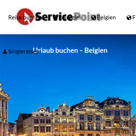
Reise buchen
Reiseziel
Belgien
F
Urlaub buchen – Belgien
Singlereisen