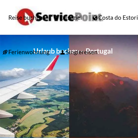
Reise buchen
Reiseziel
Costa do Estori
Urlaub buchen – Portugal
Ferienwohnung
Singlereisen