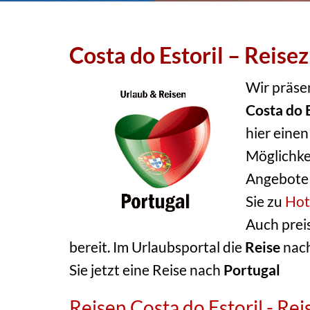
Costa do Estoril – Reise
Wir präse
Costa do E
hier einen
Möglichke
Angebote f
Sie zu
Hot
Auch prei
bereit. Im Urlaubsportal die
Reise
nach
Sie jetzt eine Reise nach
Portugal
Reisen Costa do Estoril - Re