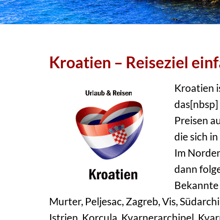
Kroatien – Reiseziel ein
Kroatien i
das[nbsp] 
Preisen au
die sich i
Im Norden 
dann folg
Bekannte I
Murter, Peljesac, Zagreb, Vis, Südarch
Istrien, Korcula, Kvarnerarchipel, Kvar