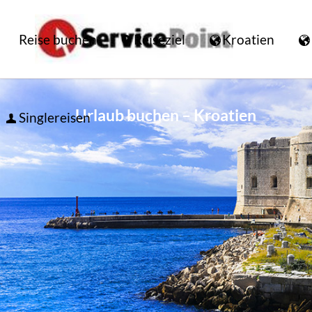
Reise buchen
Reiseziel
Kroatien
Urlaub buchen – Kroatien
Singlereisen